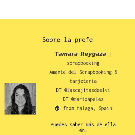
Sobre la profe
𝙏𝙖𝙢𝙖𝙧𝙖 𝙍𝙚𝙮𝙜𝙖𝙯𝙖 |
scrapbooking
Amante del Scrapbooking &
tarjeteria
DT @lascajitasdeelvi
DT @maripapeles
🏠 from Málaga, Spain
Puedes saber más de ella
en: