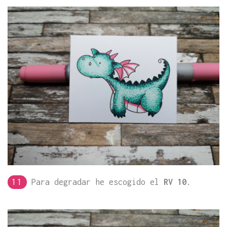
11
Para degradar he escogido el
RV 10
.